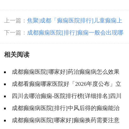
上一篇：
焦聚|成都「癫痫医院排行]儿童癫痫上
学要注意什么?
下一篇：
成都癫痫医院[排行]癫痫一般会出现哪
些症状?
相关阅读
成都癫痫医院[哪家好]药治癫痫病怎么效果
好?
成都看癫痫哪家医院好「2026年度公布」立
冬后癫痫病人应多注意什么?
四川去哪治癫痫-医院排行榜[详细排名]四川
哪儿能有效治疗癫痫?
成都癫痫病医院[排行]中风后得的癫痫能治
吗
成都癫痫病医院[哪家好]癫痫换药需要注意