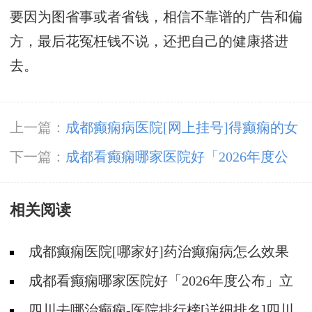
要因为图省事或者省钱，相信不靠谱的广告和偏
方，最后花冤枉钱不说，还把自己的健康搭进
去。
上一篇：
成都癫痫病医院[网上挂号]得癫痫的女
性母乳喂养时要注意什么?
下一篇：
成都看癫痫哪家医院好「2026年度公
布」立冬后癫痫病人应多注意什么?
相关阅读
成都癫痫医院[哪家好]药治癫痫病怎么效果
好?
成都看癫痫哪家医院好「2026年度公布」立
冬后癫痫病人应多注意什么?
四川去哪治癫痫-医院排行榜[详细排名]四川