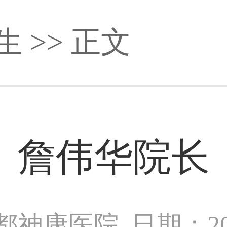
生
>> 正文
詹伟华院长
都神康医院
日期：202