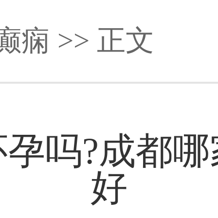
癫痫
>> 正文
怀孕吗?成都哪
好