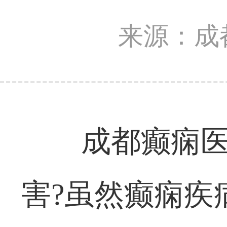
来源：成
成都癫痫
害?虽然癫痫疾