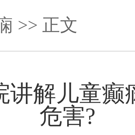
痫
>> 正文
院讲解儿童癫
危害?