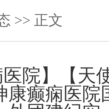
态
>> 正文
病医院】【天使
都神康癫痫医院