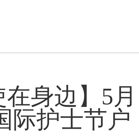
在身边】5月
国际护士节户