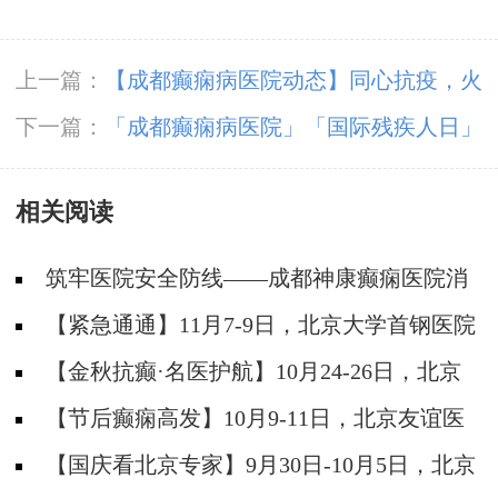
上一篇：
【成都癫痫病医院动态】同心抗疫，火
速出击——成都神康癫痫医院支援全民核酸检测
下一篇：
「成都癫痫病医院」「国际残疾人日」
减少因癫痫致残几率，这几个护理小知识你应该
相关阅读
知道！
筑牢医院安全防线——成都神康癫痫医院消
防安全培训纪实
【紧急通通】11月7-9日，北京大学首钢医院
神经内科胡颖教授亲临成都会诊，破解癫痫疑难
【金秋抗癫·名医护航】10月24-26日，北京
大学首钢医院神经内科主任高伟教授亲临成都会
【节后癫痫高发】10月9-11日，北京友谊医
诊，速约！
院陈葵博士免费会诊+治疗援助，破解癫痫难
【国庆看北京专家】9月30日-10月5日，北京