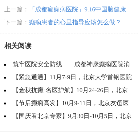
上一篇：
「成都癫痫病医院」9.16中国脑健康
日，关注脑部癫痫病，精准诊疗摆脱癫痫困扰
下一篇：
癫痫患者的心里指导应该怎么做？
相关阅读
筑牢医院安全防线——成都神康癫痫医院消
防安全培训纪实
【紧急通通】11月7-9日，北京大学首钢医院
神经内科胡颖教授亲临成都会诊，破解癫痫疑难
【金秋抗癫·名医护航】10月24-26日，北京
大学首钢医院神经内科主任高伟教授亲临成都会
【节后癫痫高发】10月9-11日，北京友谊医
诊，速约！
院陈葵博士免费会诊+治疗援助，破解癫痫难
【国庆看北京专家】9月30日-10月5日，北京
题！
天坛&首钢医院两大专家蓉城亲诊+癫痫大额救