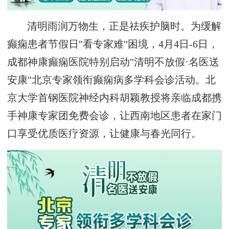
清明雨润万物生，正是祛疾护脑时。为缓解
癫痫患者节假日"看专家难"困境，4月4日-6日，
成都神康癫痫医院特别启动"清明不放假·名医送
安康"北京专家领衔癫痫病多学科会诊活动。北
京大学首钢医院神经内科胡颖教授将亲临成都携
手神康专家团免费会诊，让西南地区患者在家门
口享受优质医疗资源，让健康与春光同行。