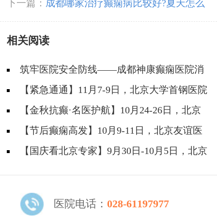
病怎么治疗?
下一篇：
成都哪家治疗癫痫病比较好?夏天怎么
预防癫痫疾病?
相关阅读
筑牢医院安全防线——成都神康癫痫医院消
防安全培训纪实
【紧急通通】11月7-9日，北京大学首钢医院
神经内科胡颖教授亲临成都会诊，破解癫痫疑难
【金秋抗癫·名医护航】10月24-26日，北京
大学首钢医院神经内科主任高伟教授亲临成都会
【节后癫痫高发】10月9-11日，北京友谊医
诊，速约！
院陈葵博士免费会诊+治疗援助，破解癫痫难
【国庆看北京专家】9月30日-10月5日，北京
题！
天坛&首钢医院两大专家蓉城亲诊+癫痫大额救
助，速约！
医院电话：
028-61197977