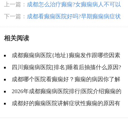
上一篇：
成都怎么治疗癫痫?女癫痫病人不可以
吃什么?
下一篇：
成都看癫痫医院好吗?早期癫痫病症状
表现?
相关阅读
成都癫痫病医院{地址}癫痫发作跟哪些因素
有关?
四川癫痫病医院[排名]睡着后抽搐什么原因?
成都哪个医院看癫痫好？癫痫的病因你了解
吗?
2026年成都癫痫病医院排行|医院介绍癫痫的
由来！
成都好的癫痫医院讲解症状性癫痫的原因有
些什么?