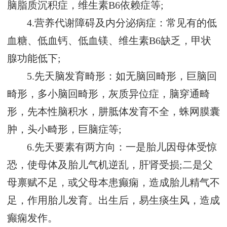
脑脂质沉积症，维生素B6依赖症等;
4.营养代谢障碍及内分泌病症：常见有的低
血糖、低血钙、低血镁、维生素B6缺乏，甲状
腺功能低下;
5.先天脑发育畸形：如无脑回畸形，巨脑回
畸形，多小脑回畸形，灰质异位症，脑穿通畸
形，先本性脑积水，肼胝体发育不全，蛛网膜囊
肿，头小畸形，巨脑症等;
6.先天要素有两方向：一是胎儿因母体受惊
恐，使母体及胎儿气机逆乱，肝肾受损;二是父
母禀赋不足，或父母本患癫痫，造成胎儿精气不
足，作用胎儿发育。出生后，易生痰生风，造成
癫痫发作。